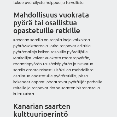
tekee pyöräilystä helppoa ja turvallista.
Mahdollisuus vuokrata
pyörä tai osallistua
opastetuille retkille
Kanarian saarilla on tarjolla laaja valikoima
pyörävuokraamoja, jotka tarjoavat erilaisia
pyörämalleja kaiken tasoisille pyöräilijöille.
Matkailijat voivat vuokrata maastopyörän,
maantiepyörän tai sähköpyörän ja tutustua
saariin omatoimisesti. Lisäksi on mahdollista
osallistua opastetuille pyöräretkille, joissa
kokeneet oppaat johdattavat pyöräilijät parhaille
reiteille ja tarjoavat tietoa saarten historiasta ja
kulttuurista.
Kanarian saarten
kulttuuriperintö