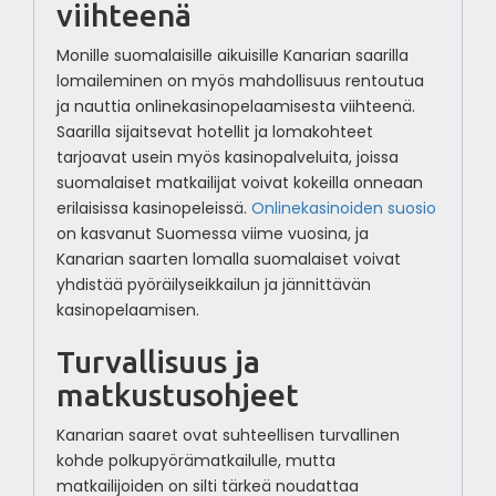
viihteenä
Monille suomalaisille aikuisille Kanarian saarilla
lomaileminen on myös mahdollisuus rentoutua
ja nauttia onlinekasinopelaamisesta viihteenä.
Saarilla sijaitsevat hotellit ja lomakohteet
tarjoavat usein myös kasinopalveluita, joissa
suomalaiset matkailijat voivat kokeilla onneaan
erilaisissa kasinopeleissä.
Onlinekasinoiden suosio
on kasvanut Suomessa viime vuosina, ja
Kanarian saarten lomalla suomalaiset voivat
yhdistää pyöräilyseikkailun ja jännittävän
kasinopelaamisen.
Turvallisuus ja
matkustusohjeet
Kanarian saaret ovat suhteellisen turvallinen
kohde polkupyörämatkailulle, mutta
matkailijoiden on silti tärkeä noudattaa