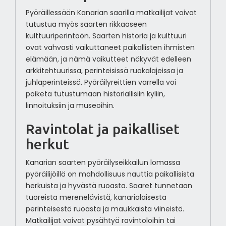
Pyöräillessään Kanarian saarilla matkailijat voivat
tutustua myös saarten rikkaaseen
kulttuuriperintöön. Saarten historia ja kulttuuri
ovat vahvasti vaikuttaneet paikallisten ihmisten
elämään, ja nämä vaikutteet näkyvät edelleen
arkkitehtuurissa, perinteisissä ruokalajeissa ja
juhlaperinteissä. Pyöräilyreittien varrella voi
poiketa tutustumaan historiallisiin kyliin,
linnoituksiin ja museoihin.
Ravintolat ja paikalliset
herkut
Kanarian saarten pyöräilyseikkailun lomassa
pyöräilijöillä on mahdollisuus nauttia paikallisista
herkuista ja hyvästä ruoasta. Saaret tunnetaan
tuoreista merenelävistä, kanarialaisesta
perinteisestä ruoasta ja maukkaista viineistä.
Matkailijat voivat pysähtyä ravintoloihin tai