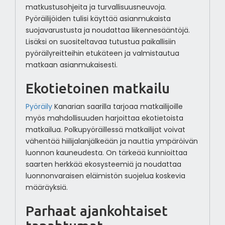
matkustusohjeita ja turvallisuusneuvoja.
Pyöräilijöiden tulisi käyttää asianmukaista
suojavarustusta ja noudattaa liikennesääntöjä.
Lisäksi on suositeltavaa tutustua paikallisiin
pyöräilyreitteihin etukäteen ja valmistautua
matkaan asianmukaisesti.
Ekotietoinen matkailu
Pyöräily
Kanarian saarilla tarjoaa matkailijoille
myös mahdollisuuden harjoittaa ekotietoista
matkailua. Polkupyöräillessä matkailijat voivat
vähentää hiilijalanjälkeään ja nauttia ympäröivän
luonnon kauneudesta. On tärkeää kunnioittaa
saarten herkkää ekosysteemiä ja noudattaa
luonnonvaraisen eläimistön suojelua koskevia
määräyksiä.
Parhaat ajankohtaiset