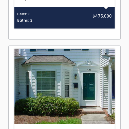
Beds:
3
$475.000
Baths:
2