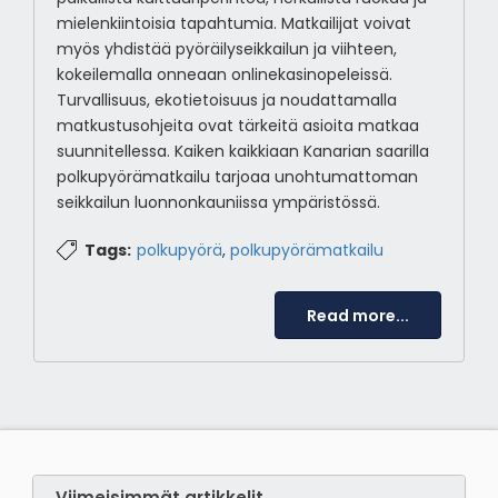
mielenkiintoisia tapahtumia. Matkailijat voivat
myös yhdistää pyöräilyseikkailun ja viihteen,
kokeilemalla onneaan onlinekasinopeleissä.
Turvallisuus, ekotietoisuus ja noudattamalla
matkustusohjeita ovat tärkeitä asioita matkaa
suunnitellessa. Kaiken kaikkiaan Kanarian saarilla
polkupyörämatkailu tarjoaa unohtumattoman
seikkailun luonnonkauniissa ympäristössä.
Tags:
polkupyörä
,
polkupyörämatkailu
Read more...
Viimeisimmät artikkelit