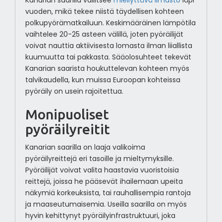
Kanarian saarilla vallitsee
miellyttävä ilmasto
läpi
vuoden, mikä tekee niistä täydellisen kohteen
polkupyörämatkailuun. Keskimääräinen lämpötila
vaihtelee 20-25 asteen välillä, joten pyöräilijät
voivat nauttia aktiivisesta lomasta ilman liiallista
kuumuutta tai pakkasta. Sääolosuhteet tekevät
Kanarian saarista houkuttelevan kohteen myös
talvikaudella, kun muissa Euroopan kohteissa
pyöräily on usein rajoitettua.
Monipuoliset
pyöräilyreitit
Kanarian saarilla on laaja valikoima
pyöräilyreittejä eri tasoille ja mieltymyksille.
Pyöräilijät voivat valita haastavia vuoristoisia
reittejä, joissa he pääsevät ihailemaan upeita
näkymiä korkeuksista, tai rauhallisempia rantoja
ja maaseutumaisemia. Useilla saarilla on myös
hyvin kehittynyt pyöräilyinfrastruktuuri, joka