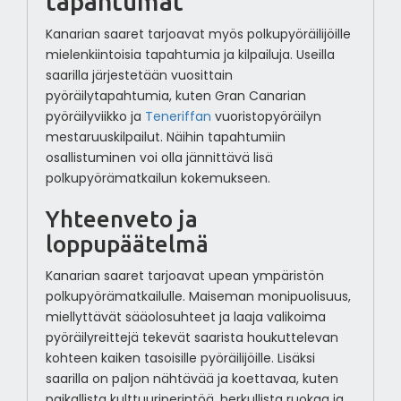
tapahtumat
Kanarian saaret tarjoavat myös polkupyöräilijöille
mielenkiintoisia tapahtumia ja kilpailuja. Useilla
saarilla järjestetään vuosittain
pyöräilytapahtumia, kuten Gran Canarian
pyöräilyviikko ja
Teneriffan
vuoristopyöräilyn
mestaruuskilpailut. Näihin tapahtumiin
osallistuminen voi olla jännittävä lisä
polkupyörämatkailun kokemukseen.
Yhteenveto ja
loppupäätelmä
Kanarian saaret tarjoavat upean ympäristön
polkupyörämatkailulle. Maiseman monipuolisuus,
miellyttävät sääolosuhteet ja laaja valikoima
pyöräilyreittejä tekevät saarista houkuttelevan
kohteen kaiken tasoisille pyöräilijöille. Lisäksi
saarilla on paljon nähtävää ja koettavaa, kuten
paikallista kulttuuriperintöä, herkullista ruokaa ja