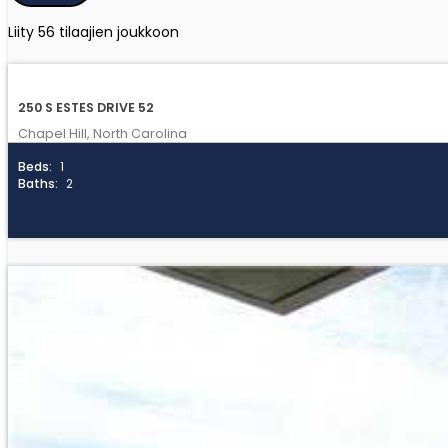
Liity 56 tilaajien joukkoon
250 S ESTES DRIVE 52
Chapel Hill, North Carolina
Beds:
1
Baths:
2