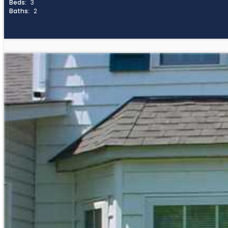
Beds:
3
Baths:
2