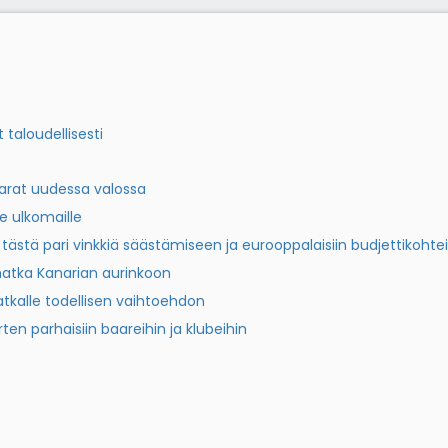
taloudellisesti
varat uudessa valossa
ie ulkomaille
tästä pari vinkkiä säästämiseen ja eurooppalaisiin budjettikohtei
atka Kanarian aurinkoon
kalle todellisen vaihtoehdon
en parhaisiin baareihin ja klubeihin