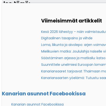
Jaa tämä:
X
Viimeisimmät artikkelit
Facebook
WhatsApp
Kesä 2026 lähestyy – näin valmistaudut 
Digitaalinen tasapaino ja viihde
Loma, liikunta ja aivolepo: arjen voima
Tykkää tästä:
Mielikuvien matka: Joululahja naiselle v
Säästäminen arjessa ja matkailu: katso 
Loading…
Suunnittele unelmiesi Euroopan lomam
Kanariansaaret tarjoavat Thaimaan mat
Kanariansaarten yöelämä: Tutustu saart
Kanarian asunnot Facebookissa
Kanarian asunnot Facebookissa