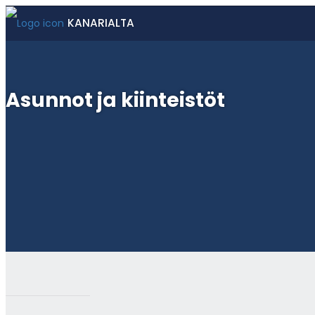
KANARIALTA
Asunnot ja kiinteistöt
Luettavaa
Kuvagalleria
Toimintatavat
Asunnot ja kiinteistöt