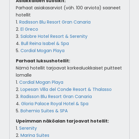
Asiakkaiden suosikit:
Parhaat asiakasarviot (väh. 100 arviota) saaneet
hotellit
1.
Radisson Blu Resort Gran Canaria
2.
El Greco
3.
Salobre Hotel Resort & Serenity
4.
Bull Reina Isabel & Spa
5.
Cordial Mogan Playa
Parhaat luksushotellit:
Nämä hotellit tarjoavat korkealuokkaiset puitteet
lomalle
1.
Cordial Mogan Playa
2.
Lopesan Villa del Conde Resort & Thalasso
3.
Radisson Blu Resort Gran Canaria
4.
Gloria Palace Royal Hotel & Spa
5.
Bohemia Suites & SPA
Upeimman näköalan tarjoavat hotellit:
1.
Serenity
2.
Marina Suites