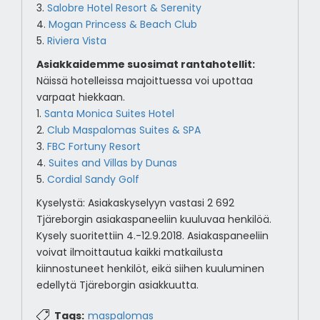
3.
Salobre Hotel Resort & Serenity
4.
Mogan Princess & Beach Club
5.
Riviera Vista
Asiakkaidemme suosimat rantahotellit:
Näissä hotelleissa majoittuessa voi upottaa
varpaat hiekkaan.
1.
Santa Monica Suites Hotel
2.
Club Maspalomas Suites & SPA
3.
FBC Fortuny Resort
4.
Suites and Villas by Dunas
5.
Cordial Sandy Golf
Kyselystä: Asiakaskyselyyn vastasi 2 692
Tjäreborgin asiakaspaneeliin kuuluvaa henkilöä.
Kysely suoritettiin 4.-12.9.2018. Asiakaspaneeliin
voivat ilmoittautua kaikki matkailusta
kiinnostuneet henkilöt, eikä siihen kuuluminen
edellytä Tjäreborgin asiakkuutta.
Tags:
maspalomas