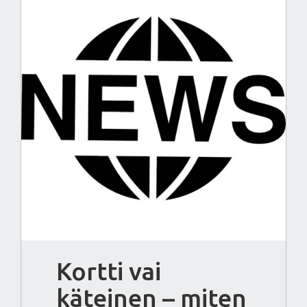
Kortti vai
käteinen – miten