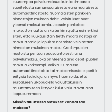
suurempaa palvelumaksua kuin kotimaassa
suoritetusta samansuuruisesta euromääräisestä
automaattinostosta. Suomalaisten pankkien
hinnastojen mukaan debit-veloitukset ovat
yleensä maksuttomia. Joissain pankeissa
maksuttomuutta on kuitenkin rajattu esimerkiksi
siten, että kuukausittain tietty määrä nostoja on
maksuttomia ja lopuista nostoista veloitetaan
hinnaston mukainen maksu. Credit-puolen
nostoista peritään pääsääntöisesti aina
palvelumaksu, joka on yleensä aina debit-puolen
maksua korkeampi. Vaikka EU-maissa
automaattinostoista tai maksamisesta ei peritä
erityisiä lisäkuluja, on hyvä huomioida, että
euroalueen ulkopuolella valuuttakurssin
muuntamiseen liittyvät kulut vaikuttavat aina
loppusummaan.
Missä valuutassa ostokset kannattaa
maksaa?