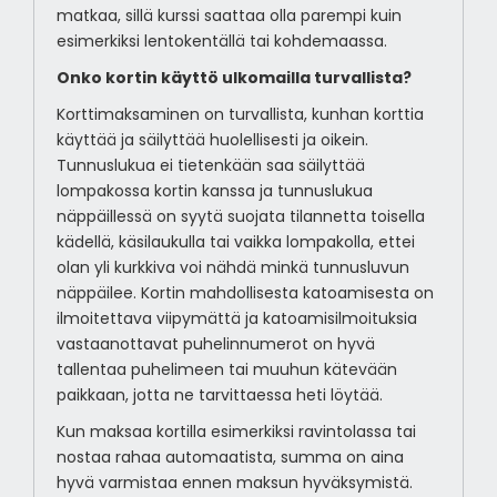
matkaa, sillä kurssi saattaa olla parempi kuin
esimerkiksi lentokentällä tai kohdemaassa.
Onko kortin käyttö ulkomailla turvallista?
Korttimaksaminen on turvallista, kunhan korttia
käyttää ja säilyttää huolellisesti ja oikein.
Tunnuslukua ei tietenkään saa säilyttää
lompakossa kortin kanssa ja tunnuslukua
näppäillessä on syytä suojata tilannetta toisella
kädellä, käsilaukulla tai vaikka lompakolla, ettei
olan yli kurkkiva voi nähdä minkä tunnusluvun
näppäilee. Kortin mahdollisesta katoamisesta on
ilmoitettava viipymättä ja katoamisilmoituksia
vastaanottavat puhelinnumerot on hyvä
tallentaa puhelimeen tai muuhun kätevään
paikkaan, jotta ne tarvittaessa heti löytää.
Kun maksaa kortilla esimerkiksi ravintolassa tai
nostaa rahaa automaatista, summa on aina
hyvä varmistaa ennen maksun hyväksymistä.