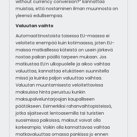
without currency conversion?” kannattaa
muistaa, että nostaminen ilman muunnosta on
yleensä edullisempaa.
Valuutan vaihto
Automaattinostoista toisessa EU-maassa ei
veloiteta enempää kuin kotimaassa, joten EU-
maissa matkaillessa käteistä on usein järkevä
nostaa paikan päällä tarpeen mukaan. Jos
matkustaa EU:n ulkopuolelle ja aikoo vaihtaa
valuuttaa, kannattaa etukäteen suunnitella
missä ja kuinka paljon valuuttaa vaihtaa.
Valuutan muuntamisesta veloitettavissa
maksuissa hinta perustuu kunkin
maksupalveluntarjoajan kaupalliseen
päätökseen. Esimerkiksi rahanvaihtopisteissä,
jotka sijaitsevat lentoasemilla tai turistien
suosimissa paikoissa, maksut voivat olla
korkeampia. Voikin olla kannattavaa vaihtaa
matkavaluuttaa omassa pankissa jo ennen