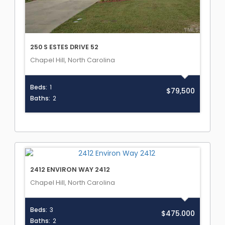
250 S ESTES DRIVE 52
Chapel Hill, North Carolina
Beds:
1
$79,500
Baths:
2
2412 ENVIRON WAY 2412
Chapel Hill, North Carolina
Beds:
3
$475.000
Baths:
2