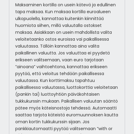
Maksaminen kortilla on usein kätevä ja edullinen
tapa maksaa. Kun maksaa kortilla euroalueen
ulkopuolella, kannattaa kuitenkin kiinnittää
huomiota siihen, millä valuutalla ostokset
maksaa. Asiakkaan on usein mahdollista valita
veloitetaanko ostos euroissa vai paikallisessa
valuutassa. Tällöin kannattaa aina valita
paikallinen valuutta. Jos valuuttaa ei pyydetä
erikseen valitsemaan, vaan euro tarjotaan
”ainoana” vaihtoehtona, kannattaa erikseen
pyytää, että veloitus tehdään paikallisessa
valuutassa. Kun korttimaksu tapahtuu
paikallisessa valuutassa, luottokorttia veloitetaan
(pankin tai) luottoyhtiön päiväkohtaisen
tukkukurssin mukaan. Paikallisen valuutan sääntö
pätee myös käteisnostoja tehdessä. Automaatti
saattaa tarjota käteistä euromuunnoksen kautta
oman kortin tukkukurssin sijaan. Jos
pankkiautomaatti pyytää valitsemaan ”with or