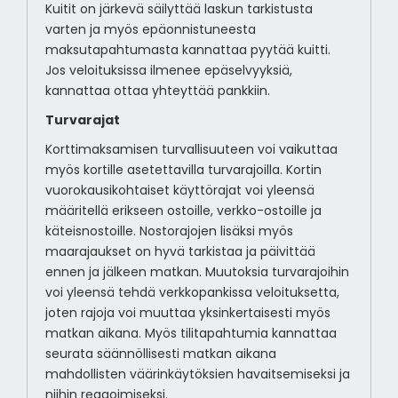
Kuitit on järkevä säilyttää laskun tarkistusta
varten ja myös epäonnistuneesta
maksutapahtumasta kannattaa pyytää kuitti.
Jos veloituksissa ilmenee epäselvyyksiä,
kannattaa ottaa yhteyttää pankkiin.
Turvarajat
Korttimaksamisen turvallisuuteen voi vaikuttaa
myös kortille asetettavilla turvarajoilla. Kortin
vuorokausikohtaiset käyttörajat voi yleensä
määritellä erikseen ostoille, verkko-ostoille ja
käteisnostoille. Nostorajojen lisäksi myös
maarajaukset on hyvä tarkistaa ja päivittää
ennen ja jälkeen matkan. Muutoksia turvarajoihin
voi yleensä tehdä verkkopankissa veloituksetta,
joten rajoja voi muuttaa yksinkertaisesti myös
matkan aikana. Myös tilitapahtumia kannattaa
seurata säännöllisesti matkan aikana
mahdollisten väärinkäytöksien havaitsemiseksi ja
niihin reagoimiseksi.