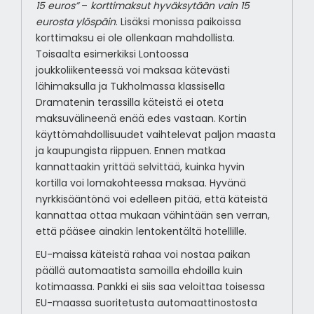
15 euros”
–
korttimaksut hyväksytään vain 15
eurosta ylöspäin
. Lisäksi monissa paikoissa
korttimaksu ei ole ollenkaan mahdollista.
Toisaalta esimerkiksi Lontoossa
joukkoliikenteessä voi maksaa kätevästi
lähimaksulla ja Tukholmassa klassisella
Dramatenin terassilla käteistä ei oteta
maksuvälineenä enää edes vastaan. Kortin
käyttömahdollisuudet vaihtelevat paljon maasta
ja kaupungista riippuen. Ennen matkaa
kannattaakin yrittää selvittää, kuinka hyvin
kortilla voi lomakohteessa maksaa. Hyvänä
nyrkkisääntönä voi edelleen pitää, että käteistä
kannattaa ottaa mukaan vähintään sen verran,
että pääsee ainakin lentokentältä hotellille.
EU-maissa käteistä rahaa voi nostaa paikan
päällä automaatista samoilla ehdoilla kuin
kotimaassa. Pankki ei siis saa veloittaa toisessa
EU-maassa suoritetusta automaattinostosta