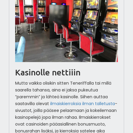
Kasinolle nettiiin
Mutta vaikka olisikin sitten Teneriffalla tai millä
saarella tahansa, aina ei jaksa pukeutua
”paremmin” ja lähteä kasinolle. Siihen auttaa
saatavilla olevat
ilmaiskierroksia ilman talletusta
-
sivustot, joilla pääsee pelaamaan ja kokeilemaan
kasinopelejä jopa ilman rahaa. Ilmaiskierrokset
ovat casinoiden pääasiallinen bonusmuoto,
bonusrahan lisäksi, ja kierroksia satelee aika