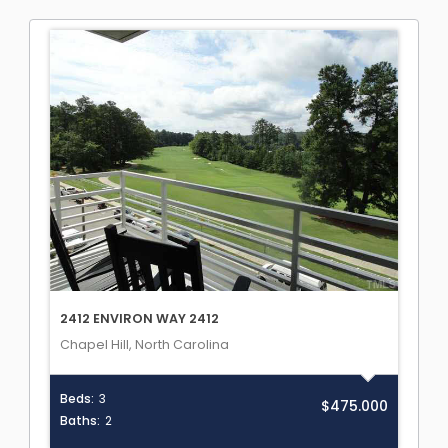
2412 ENVIRON WAY 2412
Chapel Hill, North Carolina
Beds:
3
$475.000
Baths:
2