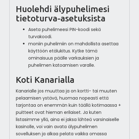
Huolehdi älypuhelimesi
tietoturva-asetuksista
Aseta puhelimeesi PIN-koodi sekä
turvakoodi.
moniin puhelimiin on mahdollista asettaa
käyttöön etälukitus. Kytke tämä
ominaisuus päälle varkauksien ja
puhelimen katoamisen varalle.
Koti Kanarialla
Kanarialle jos muuttaa ja on kortti- tai muuten
pelaamisen ystävä, huomaa nopeasti että
tarjontaa on enemmän kuin täällä kotimaassa +
puitteet ovat hieman erilaiset. Ja kuten
listasimme yllä, aina ei jaksa lähteä varsinaiselle
kasinolle, voi vain avata älypuhelimen
sovelluksen ja alkaa pelata vaikka omassa