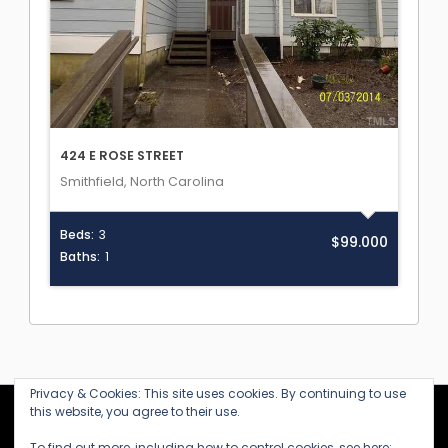
424 E ROSE STREET
Smithfield, North Carolina
Beds:
3
$99.000
Baths:
1
Privacy & Cookies: This site uses cookies. By continuing to use
this website, you agree to their use.
KANARIALTA
To find out more, including how to control cookies, see here: