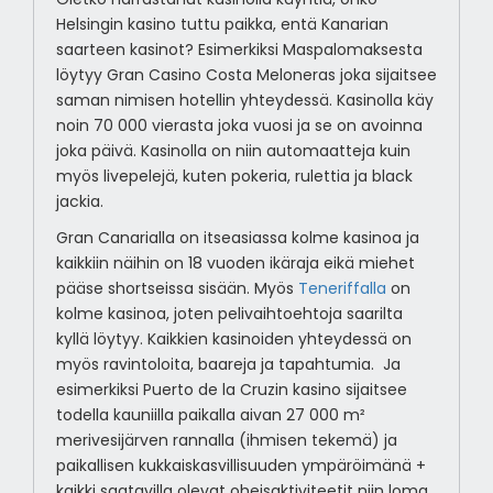
Helsingin kasino tuttu paikka, entä Kanarian
saarteen kasinot? Esimerkiksi Maspalomaksesta
löytyy Gran Casino Costa Meloneras joka sijaitsee
saman nimisen hotellin yhteydessä. Kasinolla käy
noin 70 000 vierasta joka vuosi ja se on avoinna
joka päivä. Kasinolla on niin automaatteja kuin
myös livepelejä, kuten pokeria, rulettia ja black
jackia.
Gran Canarialla on itseasiassa kolme kasinoa ja
kaikkiin näihin on 18 vuoden ikäraja eikä miehet
pääse shortseissa sisään. Myös
Teneriffalla
on
kolme kasinoa, joten pelivaihtoehtoja saarilta
kyllä löytyy. Kaikkien kasinoiden yhteydessä on
myös ravintoloita, baareja ja tapahtumia. Ja
esimerkiksi Puerto de la Cruzin kasino sijaitsee
todella kauniilla paikalla aivan 27 000
m²
merivesijärven rannalla (ihmisen tekemä) ja
paikallisen kukkaiskasvillisuuden ympäröimänä +
kaikki saatavilla olevat oheisaktiviteetit niin loma