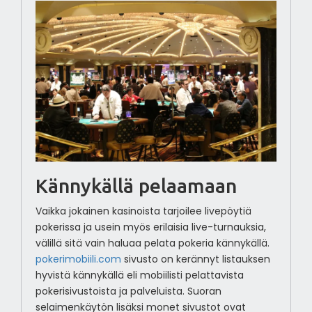
Kännykällä pelaamaan
Vaikka jokainen kasinoista tarjoilee livepöytiä
pokerissa ja usein myös erilaisia live-turnauksia,
välillä sitä vain haluaa pelata pokeria kännykällä.
pokerimobiili.com
sivusto on kerännyt listauksen
hyvistä kännykällä eli mobiilisti pelattavista
pokerisivustoista ja palveluista. Suoran
selaimenkäytön lisäksi monet sivustot ovat