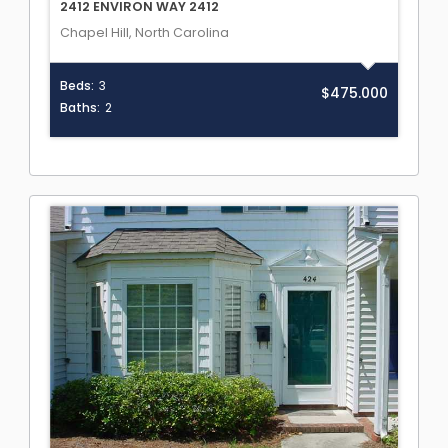
2412 ENVIRON WAY 2412
Chapel Hill, North Carolina
Beds:
3
$475.000
Baths:
2