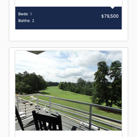
Beds:
1
$79,500
Baths:
2