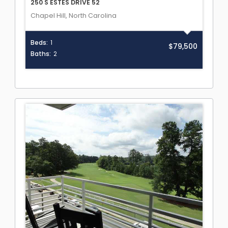
250 S ESTES DRIVE 52
Chapel Hill, North Carolina
Beds:
1
$79,500
Baths:
2