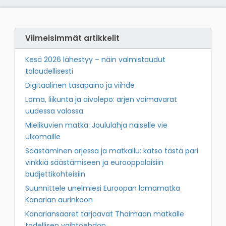
Viimeisimmät artikkelit
Kesä 2026 lähestyy – näin valmistaudut
taloudellisesti
Digitaalinen tasapaino ja viihde
Loma, liikunta ja aivolepo: arjen voimavarat
uudessa valossa
Mielikuvien matka: Joululahja naiselle vie
ulkomaille
Säästäminen arjessa ja matkailu: katso tästä pari
vinkkiä säästämiseen ja eurooppalaisiin
budjettikohteisiin
Suunnittele unelmiesi Euroopan lomamatka
Kanarian aurinkoon
Kanariansaaret tarjoavat Thaimaan matkalle
todellisen vaihtoehdon