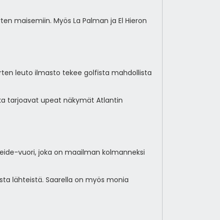
ten maisemiin. Myös La Palman ja El Hieron
arten leuto ilmasto tekee golfista mahdollista
ka tarjoavat upeat näkymät Atlantin
n Teide-vuori, joka on maailman kolmanneksi
sta lähteistä. Saarella on myös monia