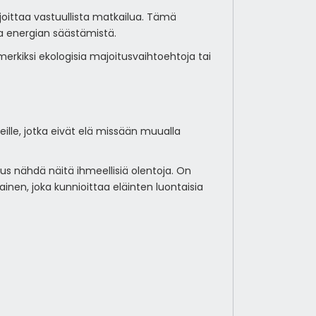
joittaa vastuullista matkailua. Tämä
ja energian säästämistä.
erkiksi ekologisia majoitusvaihtoehtoja tai
eille, jotka eivät elä missään muualla
isuus nähdä näitä ihmeellisiä olentoja. On
ainen, joka kunnioittaa eläinten luontaisia