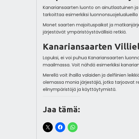
Kanariansaarten luonto on ainutlaatuinen ja 
tarkoittaa esimerkiksi luonnonsuojelualueill
Monet saarten majoituspaikat ja matkanjärje
järjestävät ympäristöystävällisiä retkiä.
Kanariansaarten Villie
Lopuksi, ei voi puhua Kanariansaarten luonnos
maailmassa. Voit nähdä esimerkiksi kanarian
Merellä voit ihailla valaiden ja delfiinien lei
olemassa monia järjestäjiä, jotka tarjoavat re
elinympäristöjä ja käyttäytymistä.
Jaa tämä: