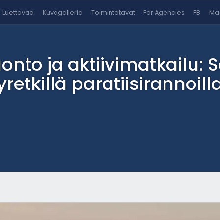
Luettavaa
Kuvagalleria
Toimintatavat
For Agencies
FB
Mas
nto ja aktiivimatkailu: S
yretkillä paratiisirannoill