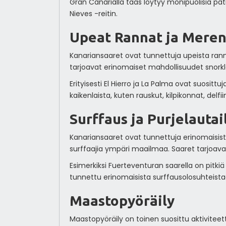
Gran Canarialla taas löytyy monipuolisia pati
Nieves -reitin.
Upeat Rannat ja Mere
Kanariansaaret ovat tunnettuja upeista rannoi
tarjoavat erinomaiset mahdollisuudet snorkl
Erityisesti El Hierro ja La Palma ovat suosi
kaikenlaista, kuten rauskut, kilpikonnat, delfiin
Surffaus ja Purjelautai
Kanariansaaret ovat tunnettuja erinomaisist
surffaajia ympäri maailmaa. Saaret tarjoavat
Esimerkiksi Fuerteventuran saarella on pitkiä
tunnettu erinomaisista surffausolosuhteista
Maastopyöräily
Maastopyöräily on toinen suosittu aktiviteet