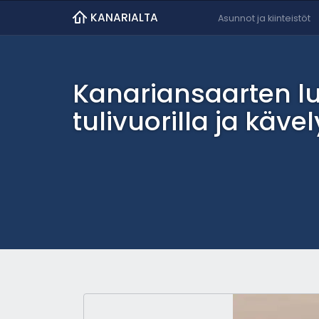
KANARIALTA
Asunnot ja kiinteistöt
Kanariansaarten luo
tulivuorilla ja kävel