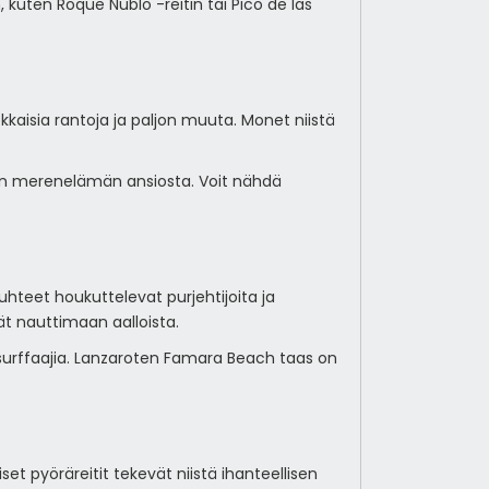
 kuten Roque Nublo -reitin tai Pico de las
kkaisia rantoja ja paljon muuta. Monet niistä
lisen merenelämän ansiosta. Voit nähdä
hteet houkuttelevat purjehtijoita ja
ät nauttimaan aalloista.
ja surffaajia. Lanzaroten Famara Beach taas on
et pyöräreitit tekevät niistä ihanteellisen