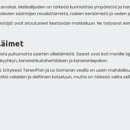
arvokas. Matkailijoiden on tärkeää kunnioittaa ympäristöä ja har
a olevien sääntöjen noudattamista, roskien keräämistä ja veden 
stäjät ovat sitoutuneet kestävään matkailuun. Ne tarjoavat esim
läimet
ta puhumatta saarten villieläimistä. Saaret ovat koti monille laj
kyyhkyn, kanariankultaherhiläisen ja kanarianlepakon.
kkiä. Erityisesti Teneriffan ja La Gomeran vesillä on usein mahdoll
tkiä valaiden ja delfiinien katseluun, mutta on tärkeää valita sell