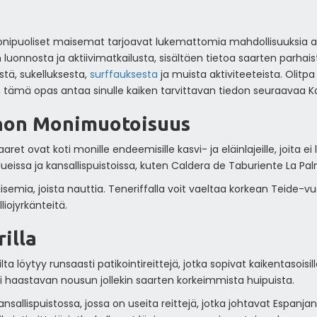
ipuoliset maisemat tarjoavat lukemattomia mahdollisuuksia aktii
 luonnosta ja aktiivimatkailusta, sisältäen tietoa saarten parhais
ä, sukelluksesta,
surffauksesta
ja muista aktiviteeteista. Olitp
a, tämä opas antaa sinulle kaiken tarvittavan tiedon seuraavaa
non Monimuotoisuus
ret ovat koti monille endeemisille kasvi- ja eläinlajeille, joita
ueissa ja kansallispuistoissa, kuten Caldera de Taburiente La Pa
maisemia, joista nauttia. Teneriffalla voit vaeltaa korkean Teide-v
liojyrkänteitä.
illa
ta löytyy runsaasti patikointireittejä, jotka sopivat kaikentasoisille
tai haastavan nousun jollekin saarten korkeimmista huipuista.
kansallispuistossa, jossa on useita reittejä, jotka johtavat Espan