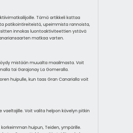
vimatkailijoille. Tämä artikkeli kattaa
ta patikointireiteistä, upeimmista rannoista,
a sitten innokas luontoaktiviteettien ystävä
 Kanariansaarten matkaa varten.
 ei löydy mistään muualta maailmasta. Voit
lmalla tai Garajonay La Gomeralla.
uoren huipulle, kun taas Gran Canarialla voit
 vaeltajille. Voit valita helpon kävelyn pitkin
jan korkeimman huipun, Teiden, ympärille.