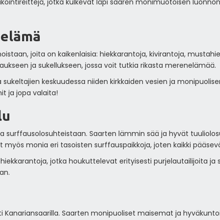
kointireittejä, jotka kulkevat läpi saaren monimuotoisen luonnon,
nelämä
staan, joita on kaikenlaisia: hiekkarantoja, kivirantoja, mustahie
aukseen ja sukellukseen, jossa voit tutkia rikasta merenelämää.
ttuja sukeltajien keskuudessa niiden kirkkaiden vesien ja monipuo
it ja jopa valaita!
lu
a surffausolosuhteistaan. Saarten lämmin sää ja hyvät tuuliolosu
 myös monia eri tasoisten surffauspaikkoja, joten kaikki pääsev
 hiekkarantoja, jotka houkuttelevat erityisesti purjelautailijoita 
an.
ti Kanariansaarilla. Saarten monipuoliset maisemat ja hyväkuntois