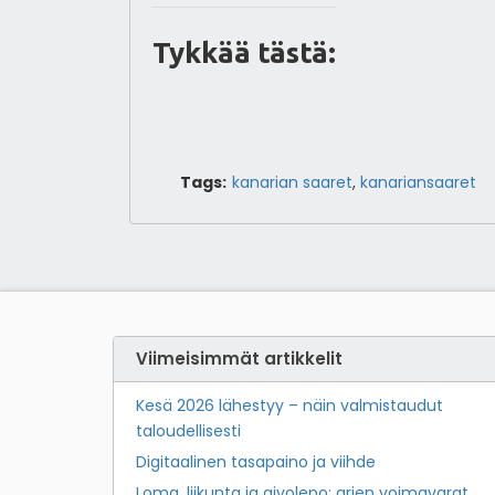
Tykkää tästä:
Tags:
kanarian saaret
,
kanariansaaret
Viimeisimmät artikkelit
Kesä 2026 lähestyy – näin valmistaudut
taloudellisesti
Digitaalinen tasapaino ja viihde
Loma, liikunta ja aivolepo: arjen voimavarat