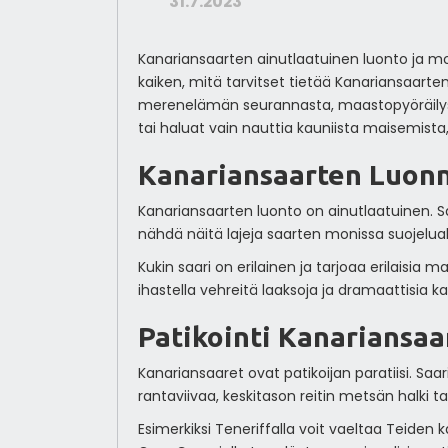
31.7.2023
Kanariansaarten ainutlaatuinen luonto ja mon
kaiken, mitä tarvitset tietää Kanariansaarten
merenelämän seurannasta, maastopyöräilyst
tai haluat vain nauttia kauniista maisemist
Kanariansaarten Luon
Kanariansaarten luonto on ainutlaatuinen. Saa
nähdä näitä lajeja saarten monissa suojelual
Kukin saari on erilainen ja tarjoaa erilaisia 
ihastella vehreitä laaksoja ja dramaattisia kal
Patikointi Kanariansaar
Kanariansaaret ovat patikoijan paratiisi. Saaril
rantaviivaa, keskitason reitin metsän halki 
Esimerkiksi Teneriffalla voit vaeltaa Teiden 