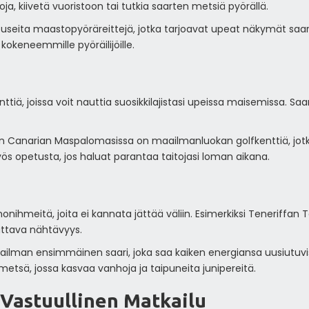
ja, kiivetä vuoristoon tai tutkia saarten metsiä pyörällä.
 useita maastopyöräreittejä, jotka tarjoavat upeat näkymät saar
kokeneemmille pyöräilijöille.
nttiä, joissa voit nauttia suosikkilajistasi upeissa maisemissa. Sa
ran Canarian Maspalomasissa on maailmanluokan golfkenttiä, jot
ös opetusta, jos haluat parantaa taitojasi loman aikana.
onihmeitä, joita ei kannata jättää väliin. Esimerkiksi Teneriffa
uttava nähtävyys.
ailman ensimmäinen saari, joka saa kaiken energiansa uusiutuvi
etsä, jossa kasvaa vanhoja ja taipuneita junipereitä.
 Vastuullinen Matkailu