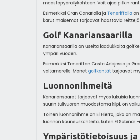
maastopyöräilykohteen. Voit ajaa pitkin ranto
Esimerkiksi Gran Canarialla ja
Teneriffalla
on
karut maisemat tarjoavat haastavia reittejä 
Golf Kanariansaarilla
Kanariansaarilla on useita laadukkaita golfke
ympäri vuoden.
Esimerkiksi Teneriffan Costa Adejessa ja G
valtamerelle. Monet
golfkentät
tarjoavat my
Luonnonihmeitä
Kanariansaaret tarjoavat myös lukuisia luonn
suurin tulivuoren muodostama kilpi, on vaik
Toinen luonnonihme on El Hierro, joka on ma
luonnon kauneuskohteita, kuten El Sabinar -m
Ympäristötietoisuus ja