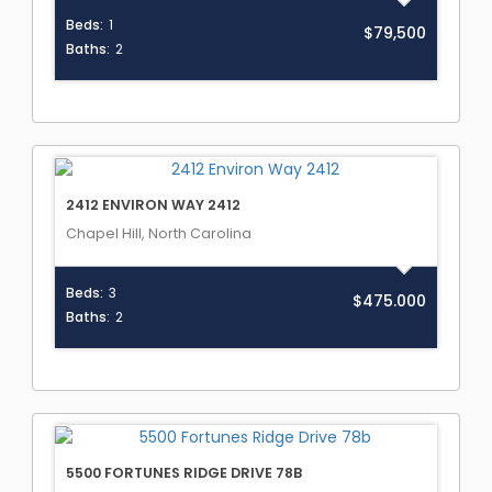
Beds:
1
$79,500
Baths:
2
2412 ENVIRON WAY 2412
Chapel Hill, North Carolina
Beds:
3
$475.000
Baths:
2
5500 FORTUNES RIDGE DRIVE 78B