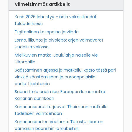
Viimeisimmät artikkelit
Kesä 2026 lähestyy – näin valmistaudut
taloudellisesti
Digitaalinen tasapaino ja viihde
Loma, liikunta ja aivolepo: arjen voimavarat
uudessa valossa
Mielikuvien matka: Joululahja naiselle vie
ulkomaille
Säästäminen arjessa ja matkailu: katso tästä pari
vinkkiä säästämiseen ja eurooppalaisiin
budjettikohteisiin
Suunnittele unelmiesi Euroopan lomamatka
Kanarian aurinkoon
Kanariansaaret tarjoavat Thaimaan matkalle
todellisen vaihtoehdon
Kanariansaarten yöelämä: Tutustu saarten
parhaisiin baareihin ja klubeihin