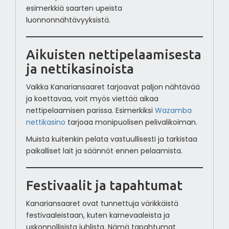
esimerkkiä saarten upeista
luonnonnähtävyyksistä.
Aikuisten nettipelaamisesta
ja nettikasinoista
Vaikka Kanariansaaret tarjoavat paljon nähtävää
ja koettavaa, voit myös viettää aikaa
nettipelaamisen parissa. Esimerkiksi
Wazamba
nettikasino
tarjoaa monipuolisen pelivalikoiman.
Muista kuitenkin pelata vastuullisesti ja tarkistaa
paikalliset lait ja säännöt ennen pelaamista.
Festivaalit ja tapahtumat
Kanariansaaret ovat tunnettuja värikkäistä
festivaaleistaan, kuten karnevaaleista ja
uskonnollisista juhlista. Nämä tapahtumat