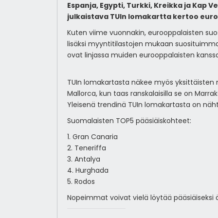
Espanja, Egypti, Turkki, Kreikka ja Kap 
julkaistava TUIn lomakartta kertoo euro
Kuten viime vuonnakin, eurooppalaisten su
lisäksi myyntitilastojen mukaan suosituimm
ovat linjassa muiden eurooppalaisten kanssa: 
TUIn lomakartasta näkee myös yksittäisten 
Mallorca, kun taas ranskalaisilla se on Marra
Yleisenä trendinä TUIn lomakartasta on näht
Suomalaisten TOP5 pääsiäiskohteet:
1. Gran Canaria
2. Teneriffa
3. Antalya
4. Hurghada
5. Rodos
Nopeimmat voivat vielä löytää pääsiäiseksi ä