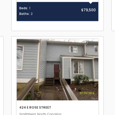
Beds:
1
$79,500
Baths:
2
424 E ROSE STREET
Smithfield, North Carolina