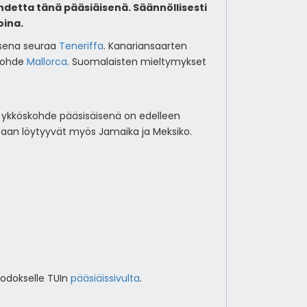
ohdetta tänä pääsiäisenä. Säännöllisesti
oina.
sena seuraa
Teneriffa
. Kanariansaarten
okohde
Mallorca
. Suomalaisten mieltymykset
n ykköskohde pääsisäisenä on edelleen
altaan löytyyvät myös Jamaika ja Meksiko.
Rodokselle TUIn
pääsiäissivulta
.