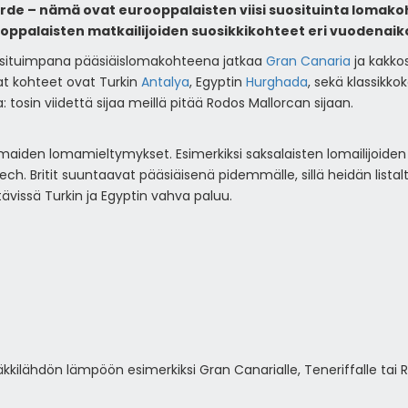
Verde – nämä ovat eurooppalaisten viisi suosituinta lomak
oppalaisten matkailijoiden suosikkikohteet eri vuodenaik
osituimpana pääsiäislomakohteena jatkaa
Gran Canaria
ja kakko
at kohteet ovat Turkin
Antalya
, Egyptin
Hurghada
, sekä klassikk
tosin viidettä sijaa meillä pitää Rodos Mallorcan sijaan.
maiden lomamieltymykset. Esimerkiksi saksalaisten lomailijoide
kech. Britit suuntaavat pääsiäisenä pidemmälle, sillä heidän list
ävissä Turkin ja Egyptin vahva paluu.
kkilähdön lämpöön esimerkiksi Gran Canarialle, Teneriffalle tai 