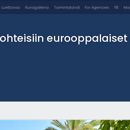
Luettavaa
Kuvagalleria
Toimintatavat
For Agencies
FB
Mas
n kohteisiin eurooppalais