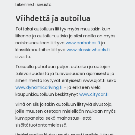
Liikenne.fi sivusto.
Viihdettä ja autoilua
Tottakai autoiluun liittyy myös muutakin kuin
liikenne ja autoilu-uutisia ja siksi meillä on myös
naiskauneuteen liittyvä
www.carbabes.fi
ja
klassikkoautoihin liittyvä
www.classicwheels.fi
sivusto.
Toisaalla puhutaan paljon autoilun ja autojen
tulevaisuudesta ja tulevaisuuden ajamisesta ja
siihen meiltä löytyvät erityisesti www.ajot.fi sekä
www.dynamicdriving.fi
– ja erikseen vielä
kaupunkiautoiluun keskittynyt
www.citycar.fi
Siinä on siis joitakin autoiluun liittyviä sivustoja,
joille muuten otetaan mielellään mukaan myös
kumppaneita, sekä mainostus- että
sisältötuotantomielessä.
Lisäksi meiltä löytyy myös moottoreihin liittyvä