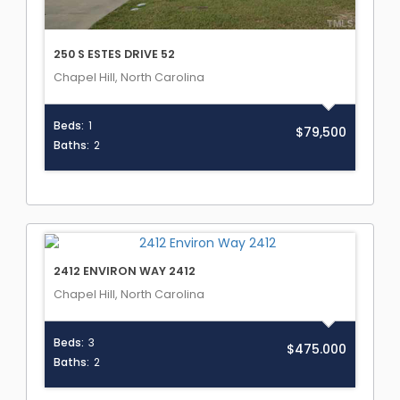
250 S ESTES DRIVE 52
Chapel Hill, North Carolina
Beds:
1
$79,500
Baths:
2
2412 ENVIRON WAY 2412
Chapel Hill, North Carolina
Beds:
3
$475.000
Baths:
2