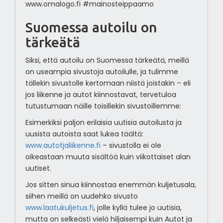
www.omalogo.fi #mainosteippaamo
Suomessa autoilu on
tärkeätä
Siksi, että autoilu on Suomessa tärkeätä, meillä
on useampia sivustoja autoilulle, ja tulimme
tällekin sivustolle kertomaan niistä joistakin – eli
jos liikenne ja autot kiinnostavat, tervetuloa
tutustumaan näille toisillekin sivustoillemme:
Esimerkiksi paljon erilaisia uutisia autoilusta ja
uusista autoista saat lukea täältä:
www.autotjaliikenne.fi
– sivustolla ei ole
oikeastaan muuta sisältöä kuin viikottaiset alan
uutiset.
Jos sitten sinua kiinnostaa enemmän kuljetusala,
siihen meillä on uudehko sivusto
www.laatukuljetus.fi
, jolle kyllä tulee jo uutisia,
mutta on selkeästi vielä hiljaisempi kuin Autot ja