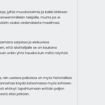
oja, jylhiä muodostelmia ja kaikki kirkkaan
eneemmillekin tekijöille, mutta jos ei
määrin osaksi vedenalaista maailmaa.
amista sarjoissa ja elokuvissa.
n, että aloittelijalle se on kaukana
kuin onkin yhtä hauska kuin miltä näyttää.
 niin useissa paikoissa on myös historiallisia
ää, kannattaa käydä katsomassa myös kohteen
sesti ehtinyt tapahtumaan erittäin paljon
sestä elää pitkään.