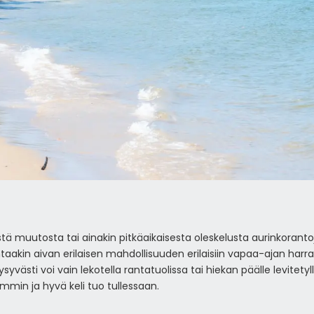
ä muutosta tai ainakin pitkäaikaisesta oleskelusta aurinkorant
ntaakin aivan erilaisen mahdollisuuden erilaisiin vapaa-ajan ha
yvästi voi vain lekotella rantatuolissa tai hiekan päälle levitetyl
ämmin ja hyvä keli tuo tullessaan.