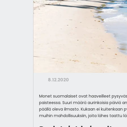
8.12.2020
Monet suomalaiset ovat haaveilleet pysyväst
paisteessa. Suuri määrä aurinkoisia päiviä a
päällä oleva ilmasto. Kukaan ei kuitenkaan pys
muihin mahdollisuuksiin, joita lähes taattu l