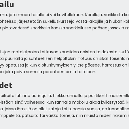
ailu
, jota maan tasalla ei voi kuvitellakaan. Koralleja, värikkäitä kal
eissa järjestetään sukelluskursseja vasta-alkajille ja hiukan kok
o pintavedessä snorkkelin kanssa snorklailussa pääsee jossakin 
ujen rantaleijonien tai kuvan kauniiden naisten taidokasta surffa
 puuhalta ja suhteellisen helpoltakin. Totuus on sikäli toisenlaine
y opetusta ja kun aloituskynnyksen ylitse pääsee, harrastus on 
ka joka päivä samalla parantaen omia taitojaan.
ydet
oita lähinnä auringolla, hiekkarannoilla ja postikorttimaisemilla,
meistään siinä vaiheessa, kun rannalla makoilu alkaa kyllästytt
a, joissa ihmisiä on ollut satoja tai tuhansia vuosia, on luonnolli
temppeleitä, patsaita tai vaikka torneja, niin muisto niiden näkemi