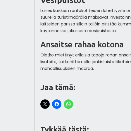
Lähes kaikkien rantakohteiden lähettyville on
suurella turistimäärällä maksavat investoinn
laitteiden parissa silloin tällöin piristää ku
käytännössä jokaisesta vesipuistosta.
Ansaitse rahaa kotona
Oletko miettinyt erilaisia tapoja rahan ansai
lisätöitä, tai kehittämällä jonkinlaista liiket
mahdollisuuksien määrää.
Jaa tämä:
Tykkää tästä: