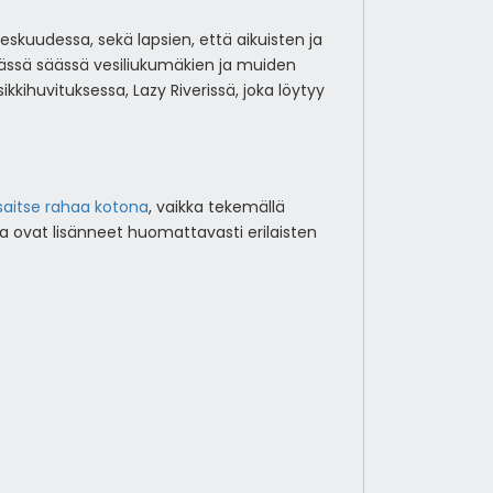
eskuudessa, sekä lapsien, että aikuisten ja
imässä säässä vesiliukumäkien ja muiden
ikkihuvituksessa, Lazy Riverissä, joka löytyy
saitse rahaa kotona
, vaikka tekemällä
usta ovat lisänneet huomattavasti erilaisten