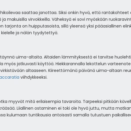
ikoilevaa saattaa janottaa. Siksi onkin hyvä, että rantakohteet o
a makuisilla virvokkeilla. Väheksyä ei sovi myöskään ruokaravintolo
 tarjonta on huipputasoista, sillä yleensä yksi pääasiallinen elink
kielelle ja nälän tyydytettyä.
nnä uima-altaita. Altaiden lämmityksestä ei tarvitse huolehtia
lla myös jatkuvasti käyttöä. Hiekkarannalla lekottelun varteenote
 virkistävään altaaseen. Kiireettömänä päivänä uima-altaan reun
accaratia
viihdykkeeksi.
tka myyvät mitä erilaisempia tavaroita. Tarpeeksi pitkään käve
krääsää. Liiallinen ostaminen ei toki ole hyvä juttu, mutta matka
ssa kulumaan tuntikausia antoisasti samalla tutustuen paikallisee