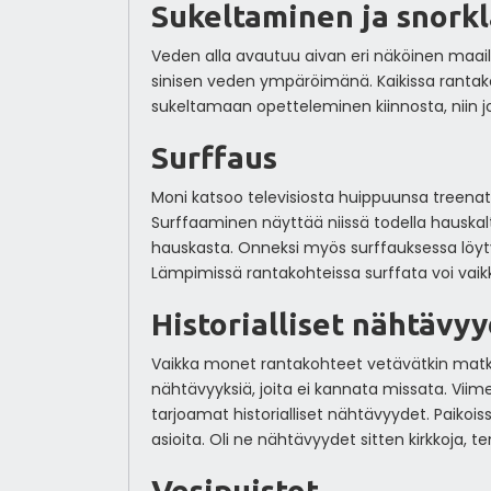
Sukeltaminen ja snorkl
Veden alla avautuu aivan eri näköinen maailma
sinisen veden ympäröimänä. Kaikissa rantakoht
sukeltamaan opetteleminen kiinnosta, niin j
Surffaus
Moni katsoo televisiosta huippuunsa treenatt
Surffaaminen näyttää niissä todella hauskalta
hauskasta. Onneksi myös surffauksessa löyty
Lämpimissä rantakohteissa surffata voi vaik
Historialliset nähtävy
Vaikka monet rantakohteet vetävätkin matkailij
nähtävyyksiä, joita ei kannata missata. Vii
tarjoamat historialliset nähtävyydet. Paikoiss
asioita. Oli ne nähtävyydet sitten kirkkoja, 
Vesipuistot