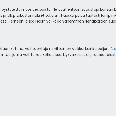
 pystytetty myös vesipuisto. Ne ovat erittäin suosittuja kansan k
it ja ylläpitokustannukset takaisin. Hauska päivä taatusti lämp
mmasti. Perheen laiska isäkin voi kölliä vähemmän riehakkaiden suos
ntaan kotona, vaihtoehtoja nimittäin on vaikka, kuinka paljon.
An
oimintaa, jonka voit tehdä kotioloissa. Nykyaikaiset digitaaliset al