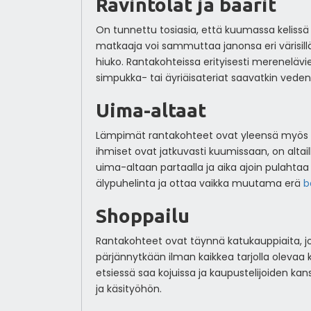
Ravintolat ja baarit
On tunnettu tosiasia, että kuumassa kelissä h
matkaaja voi sammuttaa janonsa eri värisillä j
hiuko. Rantakohteissa erityisesti merenelävien
simpukka- tai äyriäisateriat saavatkin veden 
Uima-altaat
Lämpimät rantakohteet ovat yleensä myös täy
ihmiset ovat jatkuvasti kuumissaan, on altai
uima-altaan partaalla ja aika ajoin pulahtaa
älypuhelinta ja ottaa vaikka muutama erä
b
Shoppailu
Rantakohteet ovat täynnä katukauppiaita, jo
pärjännytkään ilman kaikkea tarjolla olevaa 
etsiessä saa kojuissa ja kaupustelijoiden kan
ja käsityöhön.