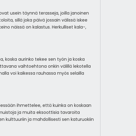
vat usein täynnä terasseja, joilla janoinen
ita, sillä joka päivä jossain välissä iskee
eino näissä on kalastus. Herkulliset kala-,
, koska aurinko tekee sen työn ja koska
ttavana vaihtoehtona onkin välillä lekotella
alla voi kaikessa rauhassa myös selailla
llessään ihmettelee, että kuinka on koskaan
muistoja ja muita eksoottisia tavaroita
n kulttuuriin ja mahdollisesti sen katuruokiin