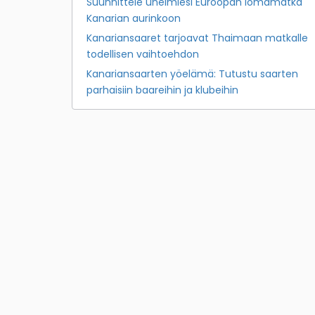
Suunnittele unelmiesi Euroopan lomamatka
Kanarian aurinkoon
Kanariansaaret tarjoavat Thaimaan matkalle
todellisen vaihtoehdon
Kanariansaarten yöelämä: Tutustu saarten
parhaisiin baareihin ja klubeihin