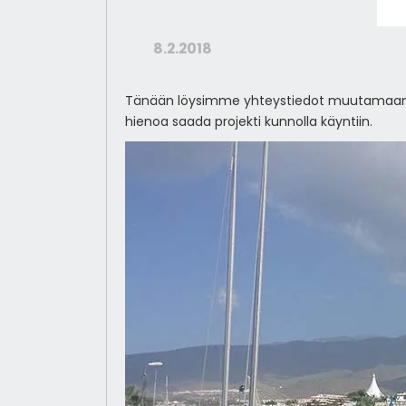
8.2.2018
Tänään löysimme yhteystiedot muutamaan saa
hienoa saada projekti kunnolla käyntiin.