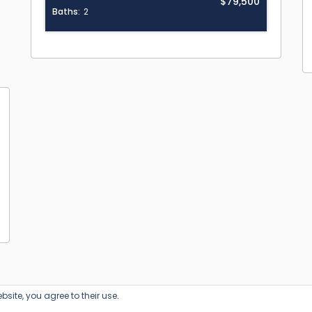
$79,500
Baths:
2
bsite, you agree to their use.