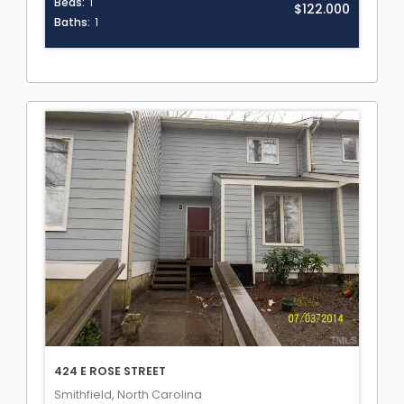
Beds:
1
$122.000
Baths:
1
424 E ROSE STREET
Smithfield, North Carolina