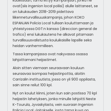
kadessaan, tama liittyy kampanjaan, jonka he
ovat(siis ingenion local poliisi) alulle laittaneet, se
on lukukauden 2018-2019 pidettava
liikenneturvallisuuskampanja, johon KOKO
ESPANJAN Policia Local tullaan kouluttamaan ja
yhteistyossa DGT:n kanssa (direccion general de
trafico) ensi lukukautena he alkavat pitamaan
turvallisuusvalistusta kouluikaisille lapsille seka
heidan vanhemmilleen.
Tassa kampanjassa ovat nakyvassa osassa
lahjoittamani heijastimet.
Aloin sitten viemaan seuraavaan kouluun
seuraavaa isompaa heijastinpottia, aloitin
Carrizalin instituutista, jossa on yli 900 oppilasta,
sain sinne reilut 100 kpl.
Nyt on koulut kiinni, joten kun sain postissa 70 kpl
heijastin lahetyksen, jonka minulle lahjoitti Neste
K-Tourula, Jyvaskylasta, vein suoraan Ingenion
Policia Local -laitokselle, josta tama kuva on.