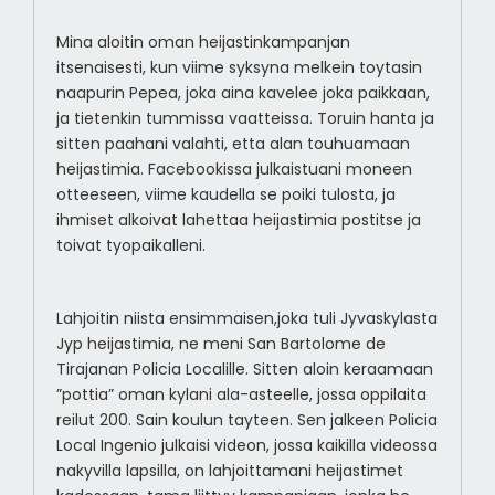
Mina aloitin oman heijastinkampanjan
itsenaisesti, kun viime syksyna melkein toytasin
naapurin Pepea, joka aina kavelee joka paikkaan,
ja tietenkin tummissa vaatteissa. Toruin hanta ja
sitten paahani valahti, etta alan touhuamaan
heijastimia. Facebookissa julkaistuani moneen
otteeseen, viime kaudella se poiki tulosta, ja
ihmiset alkoivat lahettaa heijastimia postitse ja
toivat tyopaikalleni.
Lahjoitin niista ensimmaisen,joka tuli Jyvaskylasta
Jyp heijastimia, ne meni San Bartolome de
Tirajanan Policia Localille. Sitten aloin keraamaan
”pottia” oman kylani ala-asteelle, jossa oppilaita
reilut 200. Sain koulun tayteen. Sen jalkeen Policia
Local Ingenio julkaisi videon, jossa kaikilla videossa
nakyvilla lapsilla, on lahjoittamani heijastimet