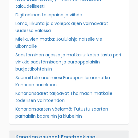
taloudellisesti
Digitaalinen tasapaino ja viihde
Loma, liikunta ja aivolepo: arjen voimavarat
uudessa valossa
Mielikuvien matka: Joululahja naiselle vie
ulkomaille
Säästäminen arjessa ja matkailu: katso tästä pari
vinkkiä säästämiseen ja eurooppalaisiin
budjettikohteisiin
Suunnittele unelmiesi Euroopan lomamatka
Kanarian aurinkoon
Kanariansaaret tarjoavat Thaimaan matkalle
todellisen vaihtoehdon
Kanariansaarten yöelämä: Tutustu saarten
parhaisiin baareihin ja klubeihin
Kanarian asunnot Facebookissa