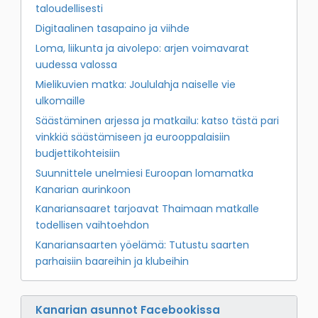
taloudellisesti
Digitaalinen tasapaino ja viihde
Loma, liikunta ja aivolepo: arjen voimavarat
uudessa valossa
Mielikuvien matka: Joululahja naiselle vie
ulkomaille
Säästäminen arjessa ja matkailu: katso tästä pari
vinkkiä säästämiseen ja eurooppalaisiin
budjettikohteisiin
Suunnittele unelmiesi Euroopan lomamatka
Kanarian aurinkoon
Kanariansaaret tarjoavat Thaimaan matkalle
todellisen vaihtoehdon
Kanariansaarten yöelämä: Tutustu saarten
parhaisiin baareihin ja klubeihin
Kanarian asunnot Facebookissa