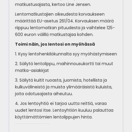
matkustusajasta, kertoo Line Jensen.
Lentomatkustajien oikeudesta korvaukseen
määrittää EU-asetus 261/04. Korvauksen määrä
riippuu lentomatkan pituudesta ja vaihtelee 125-
600 euron välillä matkustajaa kohden.
Toimi näin, jos lentosi on myöhässä
1. Kysy lentohenkilökunnalta syy myöhästymiseen
2. Säilytä lentolippu, maihinnousukortti tai muut
matka-asiakirjat
3. Säilytä kuitit ruoasta, juomista, hotellista ja
kulkuvälineistä ja muista ylimääräisistä kuluista,
joita odotusajasta aiheutuu.
4. Jos lentoyhtiö ei tarjoa uutta reittiä, varaa
uudet lentosi itse. Lentoyhtiön kuuluu palauttaa
käyttämättömien lentolippujen hinta.