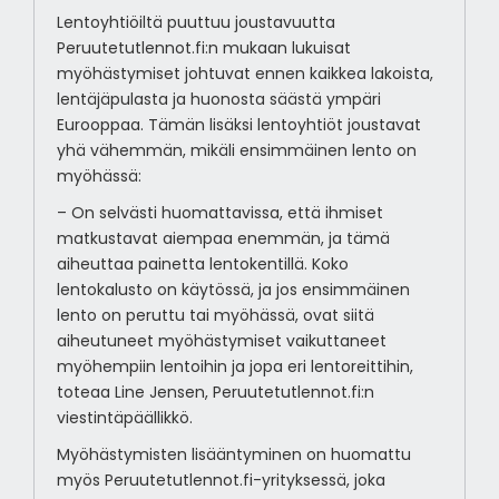
Lentoyhtiöiltä puuttuu joustavuutta
Peruutetutlennot.fi:n mukaan lukuisat
myöhästymiset johtuvat ennen kaikkea lakoista,
lentäjäpulasta ja huonosta säästä ympäri
Eurooppaa. Tämän lisäksi lentoyhtiöt joustavat
yhä vähemmän, mikäli ensimmäinen lento on
myöhässä:
– On selvästi huomattavissa, että ihmiset
matkustavat aiempaa enemmän, ja tämä
aiheuttaa painetta lentokentillä. Koko
lentokalusto on käytössä, ja jos ensimmäinen
lento on peruttu tai myöhässä, ovat siitä
aiheutuneet myöhästymiset vaikuttaneet
myöhempiin lentoihin ja jopa eri lentoreittihin,
toteaa Line Jensen, Peruutetutlennot.fi:n
viestintäpäällikkö.
Myöhästymisten lisääntyminen on huomattu
myös Peruutetutlennot.fi-yrityksessä, joka