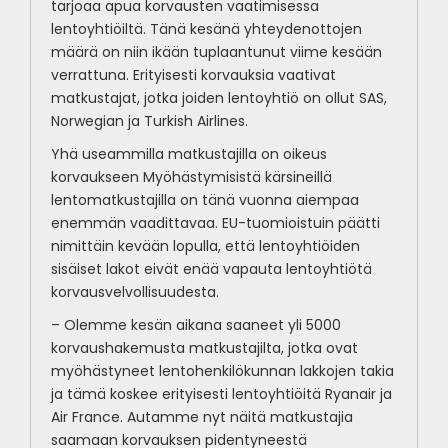
tarjoaa apua korvausten vaatimisessa
lentoyhtiöiltä. Tänä kesänä yhteydenottojen
määrä on niin ikään tuplaantunut viime kesään
verrattuna. Erityisesti korvauksia vaativat
matkustajat, jotka joiden lentoyhtiö on ollut SAS,
Norwegian ja Turkish Airlines.
Yhä useammilla matkustajilla on oikeus
korvaukseen Myöhästymisistä kärsineillä
lentomatkustajilla on tänä vuonna aiempaa
enemmän vaadittavaa. EU-tuomioistuin päätti
nimittäin kevään lopulla, että lentoyhtiöiden
sisäiset lakot eivät enää vapauta lentoyhtiötä
korvausvelvollisuudesta.
– Olemme kesän aikana saaneet yli 5000
korvaushakemusta matkustajilta, jotka ovat
myöhästyneet lentohenkilökunnan lakkojen takia
ja tämä koskee erityisesti lentoyhtiöitä Ryanair ja
Air France. Autamme nyt näitä matkustajia
saamaan korvauksen pidentyneestä