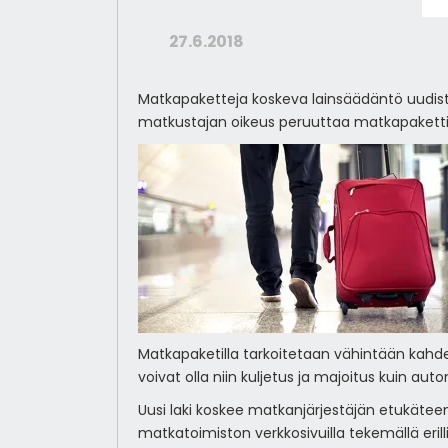
27.6.2018
Matkapaketteja koskeva lainsäädäntö uudist
matkustajan oikeus peruuttaa matkapaketti
Matkapaketilla tarkoitetaan vähintään kahd
voivat olla niin kuljetus ja majoitus kuin aut
Uusi laki koskee matkanjärjestäjän etukätee
matkatoimiston verkkosivuilla tekemällä erill