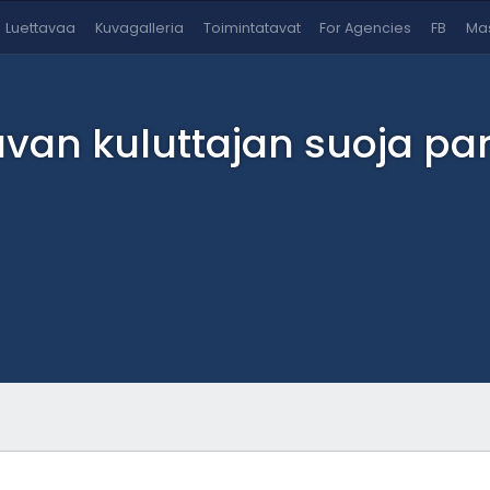
Luettavaa
Kuvagalleria
Toimintatavat
For Agencies
FB
Mas
avan kuluttajan suoja pa