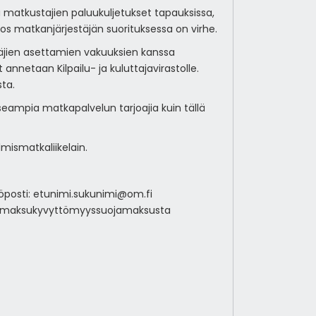
matkustajien paluukuljetukset tapauksissa,
os matkanjärjestäjän suorituksessa on virhe.
täjien asettamien vakuuksien kanssa
nnetaan Kilpailu- ja kuluttajavirastolle.
ta.
useampia matkapalvelun tarjoajia kuin tällä
mismatkaliikelain.
hköposti: etunimi.sukunimi@om.fi
- ja maksukyvyttömyyssuojamaksusta