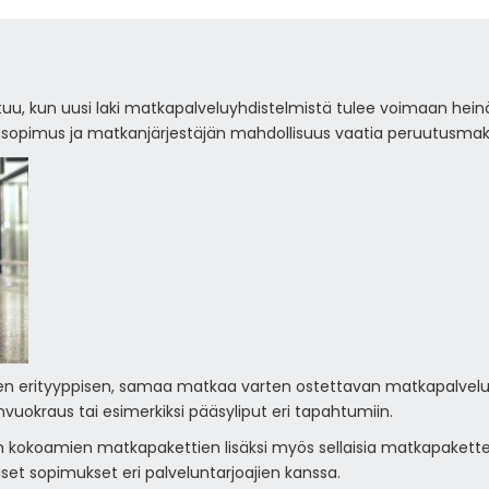
uu, kun uusi laki matkapalveluyhdistelmistä tulee voimaan hein
sopimus ja matkanjärjestäjän mahdollisuus vaatia peruutusmak
en erityyppisen, samaa matkaa varten ostettavan matkapalvelun
onvuokraus tai esimerkiksi pääsyliput eri tapahtumiin.
n kokoamien matkapakettien lisäksi myös sellaisia matkapakettej
iset sopimukset eri palveluntarjoajien kanssa.