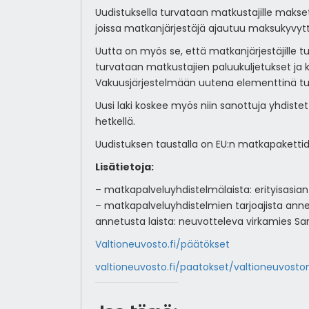
Uudistuksella turvataan matkustajille maks
joissa matkanjärjestäjä ajautuu maksukyvytt
Uutta on myös se, että matkanjärjestäjille
turvataan matkustajien paluukuljetukset ja ko
Vakuusjärjestelmään uutena elementtinä tu
Uusi laki koskee myös niin sanottuja yhdiste
hetkellä.
Uudistuksen taustalla on EU:n matkapakettidir
Lisätietoja:
– matkapalveluyhdistelmälaista: erityisasian
– matkapalveluyhdistelmien tarjoajista ann
annetusta laista: neuvotteleva virkamies Sari
Valtioneuvosto.fi/päätökset
valtioneuvosto.fi/paatokset/valtioneuvoston